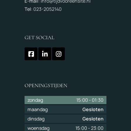
E-mail:
info@tijdvooreensite.nl
Tel:
023-2052140
GET SOCIAL
OPENINGSTIJDEN
zondag
15:00
-
01:30
maandag
Gesloten
dinsdag
Gesloten
woensdag
15:00
-
23:00