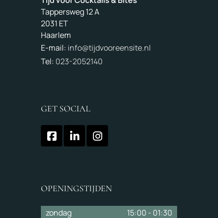
Tappersweg 12 A
2031 ET
Haarlem
E-mail:
info@tijdvooreensite.nl
Tel:
023-2052140
GET SOCIAL
OPENINGSTIJDEN
zondag
15:00
-
01:30